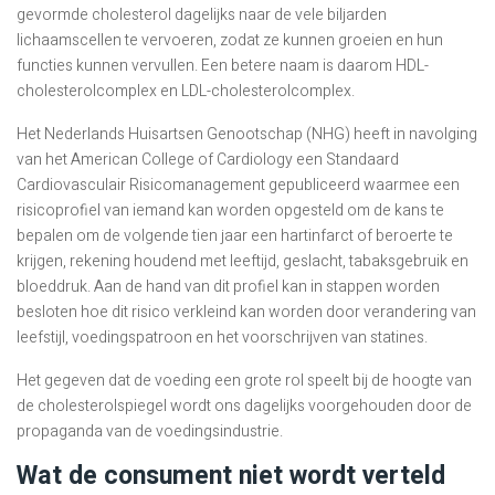
gevormde cholesterol dagelijks naar de vele biljarden
lichaamscellen te vervoeren, zodat ze kunnen groeien en hun
functies kunnen vervullen. Een betere naam is daarom HDL-
cholesterolcomplex en LDL-cholesterolcomplex.
Het Nederlands Huisartsen Genootschap (NHG) heeft in navolging
van het American College of Cardiology een Standaard
Cardiovasculair Risicomanagement gepubliceerd waarmee een
risicoprofiel van iemand kan worden opgesteld om de kans te
bepalen om de volgende tien jaar een hartinfarct of beroerte te
krijgen, rekening houdend met leeftijd, geslacht, tabaksgebruik en
bloeddruk. Aan de hand van dit profiel kan in stappen worden
besloten hoe dit risico verkleind kan worden door verandering van
leefstijl, voedingspatroon en het voorschrijven van statines.
Het gegeven dat de voeding een grote rol speelt bij de hoogte van
de cholesterolspiegel wordt ons dagelijks voorgehouden door de
propaganda van de voedingsindustrie.
Wat de consument niet wordt verteld