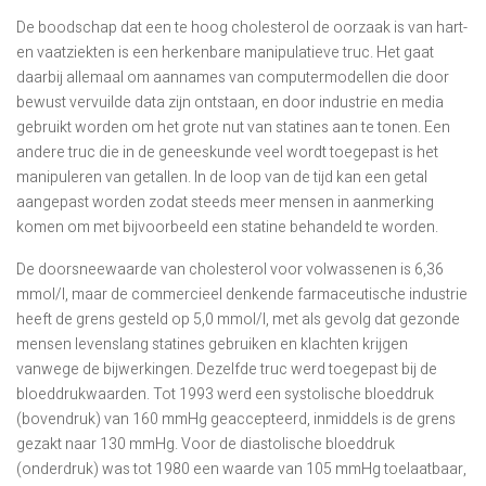
De boodschap dat een te hoog cholesterol de oorzaak is van hart-
en vaatziekten is een herkenbare manipulatieve truc. Het gaat
daarbij allemaal om aannames van computermodellen die door
bewust vervuilde data zijn ontstaan, en door industrie en media
gebruikt worden om het grote nut van statines aan te tonen. Een
andere truc die in de geneeskunde veel wordt toegepast is het
manipuleren van getallen. In de loop van de tijd kan een getal
aangepast worden zodat steeds meer mensen in aanmerking
komen om met bijvoorbeeld een statine behandeld te worden.
De doorsneewaarde van cholesterol voor volwassenen is 6,36
mmol/l, maar de commercieel denkende farmaceutische industrie
heeft de grens gesteld op 5,0 mmol/l, met als gevolg dat gezonde
mensen levenslang statines gebruiken en klachten krijgen
vanwege de bijwerkingen. Dezelfde truc werd toegepast bij de
bloeddrukwaarden. Tot 1993 werd een systolische bloeddruk
(bovendruk) van 160 mmHg geaccepteerd, inmiddels is de grens
gezakt naar 130 mmHg. Voor de diastolische bloeddruk
(onderdruk) was tot 1980 een waarde van 105 mmHg toelaatbaar,