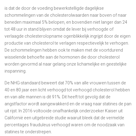
is dat de door de voeding bewerkstelligde dagelijkse
schommelingen van de cholesterolwaarden naar boven of naar
beneden maximaal 5% belopen, en bovendien niet langer dan 24
tot 48 uur in stand blijven omdat de lever bij verhoogde of
verlaagde cholesterolopname ogenblikkelijk ingrijpt door de eigen
productie van cholesterol te verlagen respectievelijk te verhogen.
De schommelingen hebben ook te maken met de voortdurend
wisselende behoefte aan de hormonen die door cholesterol
worden gevormd al naar gelang onze lichamelijke en geestelijke
inspanning.
De NHG-standaard beweert dat 70% van alle vrouwen tussen de
40 en 80 jaar een licht verhoogd tot verhoogd cholesterol hebben
en van alle mannen is dit 91%. Dit heeft tot gevolg dat de
angstfactor wordt aangewakkerd en de vraag naar statines de pan
uit rijst. In 2016 voltooide onafhankelijk onderzoeker Kaiser uit
Californië een uitgebreide studie waaruit bleek dat de vermelde
percentages frauduleus verhoogd waren om de noodzaak van
statines te onderstrepen.