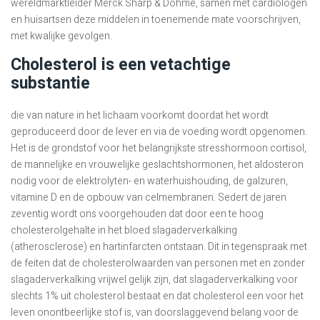
wereldmarktleider Merck Sharp & Dohme, samen met cardiologen
en huisartsen deze middelen in toenemende mate voorschrijven,
met kwalijke gevolgen.
Cholesterol is een vetachtige
substantie
die van nature in het lichaam voorkomt doordat het wordt
geproduceerd door de lever en via de voeding wordt opgenomen.
Het is de grondstof voor het belangrijkste stresshormoon cortisol,
de mannelijke en vrouwelijke geslachtshormonen, het aldosteron
nodig voor de elektrolyten- en waterhuishouding, de galzuren,
vitamine D en de opbouw van celmembranen. Sedert de jaren
zeventig wordt ons voorgehouden dat door een te hoog
cholesterolgehalte in het bloed slagaderverkalking
(atherosclerose) en hartinfarcten ontstaan. Dit in tegenspraak met
de feiten dat de cholesterolwaarden van personen met en zonder
slagaderverkalking vrijwel gelijk zijn, dat slagaderverkalking voor
slechts 1% uit cholesterol bestaat en dat cholesterol een voor het
leven onontbeerlijke stof is, van doorslaggevend belang voor de