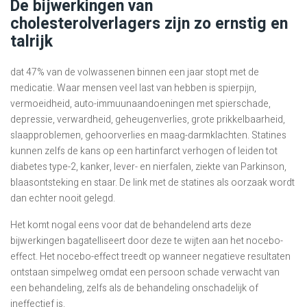
De bijwerkingen van
cholesterolverlagers zijn zo ernstig en
talrijk
dat 47% van de volwassenen binnen een jaar stopt met de
medicatie. Waar mensen veel last van hebben is spierpijn,
vermoeidheid, auto-immuunaandoeningen met spierschade,
depressie, verwardheid, geheugenverlies, grote prikkelbaarheid,
slaapproblemen, gehoorverlies en maag-darmklachten. Statines
kunnen zelfs de kans op een hartinfarct verhogen of leiden tot
diabetes type-2, kanker, lever- en nierfalen, ziekte van Parkinson,
blaasontsteking en staar. De link met de statines als oorzaak wordt
dan echter nooit gelegd.
Het komt nogal eens voor dat de behandelend arts deze
bijwerkingen bagatelliseert door deze te wijten aan het nocebo-
effect. Het nocebo-effect treedt op wanneer negatieve resultaten
ontstaan simpelweg omdat een persoon schade verwacht van
een behandeling, zelfs als de behandeling onschadelijk of
ineffectief is.