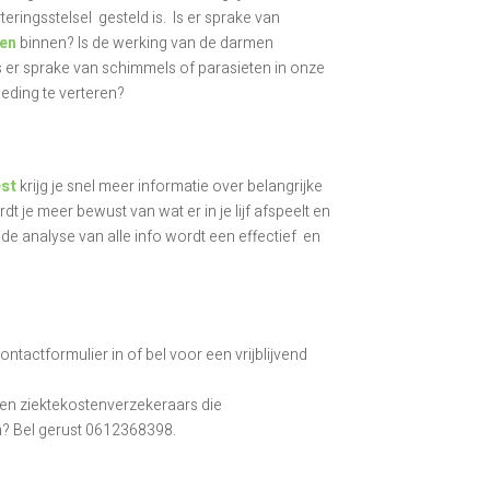
ringsstelsel gesteld is. Is er sprake van
fen
binnen? Is de werking van de darmen
 er sprake van schimmels of parasieten in onze
ding te verteren?
st
krijg je snel meer informatie over belangrijke
 je meer bewust van wat er in je lijf afspeelt en
e analyse van alle info wordt een effectief en
ntactformulier in of bel voor een vrijblijvend
n en ziektekostenverzekeraars die
n? Bel gerust 0612368398.