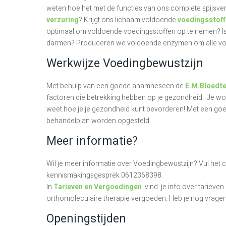
weten hoe het met de functies van ons complete spijsverte
verzuring
? Krijgt ons lichaam voldoende
voedingsstof
optimaal om voldoende voedingsstoffen op te nemen? Is
darmen? Produceren we voldoende enzymen om alle voe
Werkwijze Voedingbewustzijn
Met behulp van een goede anamneseen de
E.M.Bloedte
factoren die betrekking hebben op je gezondheid. Je wordt
weet hoe je je gezondheid kunt bevorderen! Met een goed
behandelplan worden opgesteld.
Meer informatie?
Wil je meer informatie over Voedingbewustzijn? Vul het co
kennismakingsgesprek 0612368398.
In
Tarieven en Vergoedingen
vind je info over tarieve
orthomoleculaire therapie vergoeden. Heb je nog vrage
Openingstijden