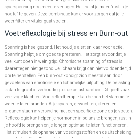
spierspanning nog meer te verlagen. Het helpt je meer “rust in je
hoofd” te geven. Deze combinatie kan er voor zorgen dat je je
weer fitter en vitaler gaat voelen.
Voetreflexologie bij stress en Burn-out
Spanning is heel gezond. Het houd je alert en klaar voor actie.
Spanning helpt je om goed te presteren. Het zorgt ervoor dat je
veel kunt doen in weinig tijd. Chronische spanning of stress is
daarentegen niet gezond. Je lichaam krijgt dan niet voldoende tijd
om te herstellen. Een burn-out kondigt zich meestal aan door
gevoelens van emotionele en lichamelijke uitputting. De belasting
is dan te groot in verhouding tot de belastbaarheid. Dit geeft vaak
veel vage klachten. Voetreflextherapie kan helpen het vlammetje
weer te laten branden. Al je spieren, gewrichten, klieren en
organen staan in verbinding met een specifieke zone op je voeten.
Reflexologie kan helpen je hormonen in balans te brengen, rust in
je hoofd te brengen en je longen optimaal te laten functioneren.
Het stimuleert de opname van voedingsstoffen en de uitscheiding