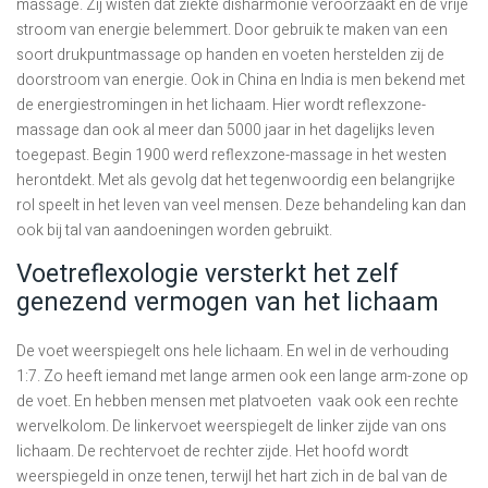
massage. Zij wisten dat ziekte disharmonie veroorzaakt en de vrije
stroom van energie belemmert. Door gebruik te maken van een
soort drukpuntmassage op handen en voeten herstelden zij de
doorstroom van energie. Ook in China en India is men bekend met
de energiestromingen in het lichaam. Hier wordt reflexzone-
massage dan ook al meer dan 5000 jaar in het dagelijks leven
toegepast. Begin 1900 werd reflexzone-massage in het westen
herontdekt. Met als gevolg dat het tegenwoordig een belangrijke
rol speelt in het leven van veel mensen. Deze behandeling kan dan
ook bij tal van aandoeningen worden gebruikt.
Voetreflexologie versterkt het zelf
genezend vermogen van het lichaam
De voet weerspiegelt ons hele lichaam. En wel in de verhouding
1:7. Zo heeft iemand met lange armen ook een lange arm-zone op
de voet. En hebben mensen met platvoeten vaak ook een rechte
wervelkolom. De linkervoet weerspiegelt de linker zijde van ons
lichaam. De rechtervoet de rechter zijde. Het hoofd wordt
weerspiegeld in onze tenen, terwijl het hart zich in de bal van de