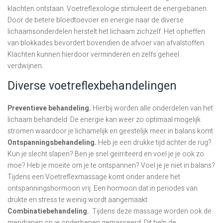
klachten ontstaan. Voetreflexologie stimuleert de energiebanen.
Door de betere bloedtoevoer en energie naar de diverse
lichaamsonderdelen herstelt het lichaam zichzelf. Het opheffen
van blokkades bevordert bovendien de afvoer van afvalstoffen.
Klachten kunnen hierdoor verminderen en zelfs geheel
verdwijnen.
Diverse voetreflexbehandelingen
Preventieve behandeling.
Hierbij worden alle onderdelen van het
lichaam behandeld. De energie kan weer zo optimaal mogelijk
stromen waardoor je lichamelijk en geestelijk meer in balans komt.
Ontspanningsbehandeling.
Heb je een drukke tijd achter de rug?
Kun je slecht slapen? Ben je snel geïrriteerd en voel je je ook zo
moe? Heb je moeite om je te ontspannen? Voel je je niet in balans?
Tijdens een Voetreflexmassage komt onder andere het
ontspanningshormoon vrij. Een hormoon dat in periodes van
drukte en stress te weinig wordt aangemaakt.
Combinatiebehandeling.
Tijdens deze massage worden ook de
meridianen op je onderbenen gemasseerd. Dit help de