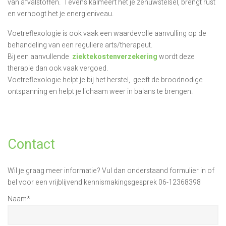
van afvalstoffen. Tevens kalmeert het je zenuwstelsel, brengt rust
en verhoogt het je energieniveau.
Voetreflexologie is ook vaak een waardevolle aanvulling op de
behandeling van een reguliere arts/therapeut.
Bij een aanvullende
ziektekostenverzekering
wordt deze
therapie dan ook vaak vergoed.
Voetreflexologie helpt je bij het herstel, geeft de broodnodige
ontspanning en helpt je lichaam weer in balans te brengen.
Contact
Wil je graag meer informatie? Vul dan onderstaand formulier in of
bel voor een vrijblijvend kennismakingsgesprek 06-12368398
Naam
*