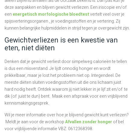
alleen blijvend afvallen als de oorzaak bekend is. Dan pas kun je
deze aanpakken en blijven gewicht verliezen. Een iriscopie en/of
een
energetisch morfologische bloedtest
vertelt veel over je
spijsverteringsorganen , je voedingsstoffen en je vertering. Zij
kunnen belangrijke hulpmiddelen in strijd tegen je overgewicht zijn.
Gewichtverliezen is een kwestie van
eten, niet diëten
Denken dat je gewicht verliest door simpelweg calorieën te tellen
is dus een misverstand. Je lijdt onnodig honger en wordt
prikkelbaar, maar je lost het probleem niet op. Integendeel. De
meeste diëten sluiten voedingsstoffen uit die ons lichaam juist
hard nodig heeft. Ontdek waarom jij niet lekker in je lijf zit en/of te
dik (of juist te dun) bent. Maak een afspraak voor een vrijblijvend
kennismakingsgesprek.
Wil je meer informatie over hoe je blijvend gewicht kunt verliezen?
Meldt je aan voor de workshop
Afvallen zonder honger
of bel
voor vrijblijvende informatie VBZ: 0612368398.