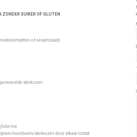
 ZONDER SUIKER OF GLUTEN
zonnebloempitten of sesamzaad)
ngezwavelde abrikozen
jfolie toe
ozijnen/moerbeien/abrikozen door elkaar totdat