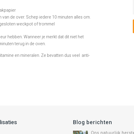
bakpapier
n van de over. Schep iedere 10 minuten alles om.
fgesloten weckpot of trommel
ur hebben. Wanneer je merkt dat dit niet het
minuten terug in de oven.
itamine en mineralen. Ze bevatten dus veel anti-
lisaties
Blog berichten
Ons natuurlijk hers