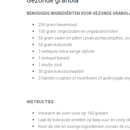
Gezonde granola
BENODIGDE INGREDIËNTEN VOOR GEZONDE GRANOLA
250 gram havermout
100 gram ongezouten en ongebrand noten
50 gram zaden en pitten (zoals pompoenpitten, 
50 gram kokosolie
2 eetlepels extra vierge olijfolie
1 teetepel kaneel
1 snufje zout
30 gram kokosschaafsel
2 handen rozijnen of moerbeien of gedroogde o
INSTRUCTIES
Verwarm de oven voor op 160 graden
Laat de kokosolie smelten op laag vuur en voeg oli
Roer de olie en overige ingrediënten zonder de r