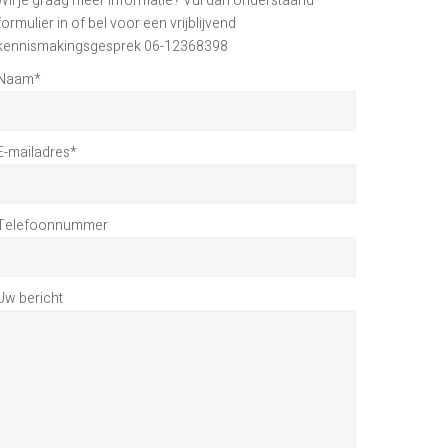
Wil je graag meer informatie? Vul dan onderstaand
formulier in of bel voor een vrijblijvend
kennismakingsgesprek 06-12368398
Naam
*
E-mailadres
*
Telefoonnummer
Uw bericht