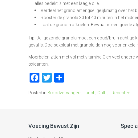
alles bedekt is met een laagje olie.
Verdeel het granolamengsel gelijkmatig over het 
Rooster de granola 30 tot 40 minuten in het midde
Laat de granola afkoelen. Bewaar in een goede a
Tip: De gezonde granola moet een goud/bruin achtige kle
geval is. Doe bakplaat met granola dan nog voor enkele 
Moerbeien zitten met vol met vitamine C en veel andere v
oxidanten.
Facebook
Twitter
Delen
Posted in
Broodvervangers
,
Lunch
,
Ontbijt
,
Recepten
Voeding Bewust Zijn
Specia