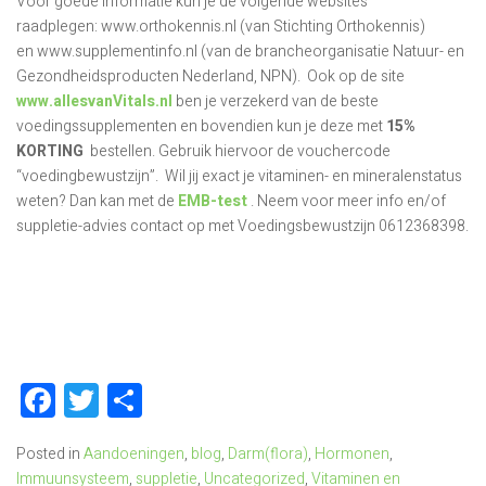
Voor goede informatie kun je de volgende websites
raadplegen: www.orthokennis.nl (van Stichting Orthokennis)
en www.supplementinfo.nl (van de brancheorganisatie Natuur- en
Gezondheidsproducten Nederland, NPN). Ook op de site
www.allesvanVitals.nl
ben je verzekerd van de beste
voedingssupplementen en bovendien kun je deze met
15%
KORTING
bestellen. Gebruik hiervoor de vouchercode
“voedingbewustzijn”. Wil jij exact je vitaminen- en mineralenstatus
weten? Dan kan met de
EMB-test
. Neem voor meer info en/of
suppletie-advies contact op met Voedingsbewustzijn 0612368398.
Facebook
Twitter
Delen
Posted in
Aandoeningen
,
blog
,
Darm(flora)
,
Hormonen
,
Immuunsysteem
,
suppletie
,
Uncategorized
,
Vitaminen en