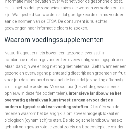
informatie meer bevatten over wat het voor de gezondheid doet.
Het is niet zo dat gezondheidsclaims die worden verboden onjuist
zijn. Wat gesteld kan worden is dat goedgekeurde claims voldoen
aan de normen van de EFSA. De consument is nu echter
gedwongen haar informatie elders te zoeken.
Waarom voedingssupplementen
Natuurlijk gaat er niets boven een gezonde levensstijl in
combinatie met een gevarieerd en evenwichtig voedingspatroon.
Maar dan zijn we er nog niet nog niet helemaal. Zelfs wanneer een
gezond en overwegend plantaardig dieet rijk aan groenten en fruit
voor jou de standaard is bestaat de kans dat je voeding afkomstig
is uit uitgeputte bodems. Monocultuur (hetzelfde gewas steeds
opnieuw in dezelfde bodem telen),
intensieve landbouw en het
overmatig gebruik van kunstmest zorgen ervoor dat de
bodem uitgeput raakt van voedingsstoffen
. Dit is één van de
redenen waarom het belangrijk is om zoveel mogelijk lokaal en
biologisch (dynamisch) te eten. De biologische landbouw maakt
gebruik van gewas rotatie zodat zoiets als bodemdepletie minder