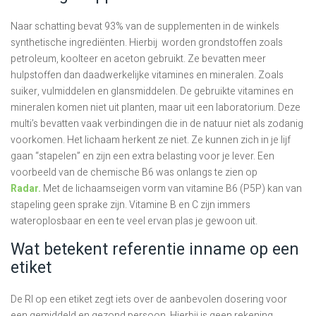
Naar schatting bevat 93% van de supplementen in de winkels
synthetische ingrediënten. Hierbij worden grondstoffen zoals
petroleum, koolteer en aceton gebruikt. Ze bevatten meer
hulpstoffen dan daadwerkelijke vitamines en mineralen. Zoals
suiker, vulmiddelen en glansmiddelen. De gebruikte vitamines en
mineralen komen niet uit planten, maar uit een laboratorium. Deze
multi’s bevatten vaak verbindingen die in de natuur niet als zodanig
voorkomen. Het lichaam herkent ze niet. Ze kunnen zich in je lijf
gaan “stapelen” en zijn een extra belasting voor je lever. Een
voorbeeld van de chemische B6 was onlangs te zien op
Radar.
Met de lichaamseigen vorm van vitamine B6 (P5P) kan van
stapeling geen sprake zijn. Vitamine B en C zijn immers
wateroplosbaar en een te veel ervan plas je gewoon uit.
Wat betekent referentie inname op een
etiket
De RI op een etiket zegt iets over de aanbevolen dosering voor
een gemiddeld en gezond persoon. Hierbij is geen rekening