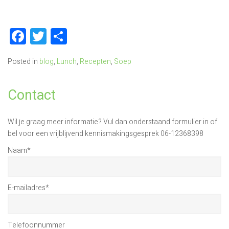
Facebook
Twitter
Delen
Posted in
blog
,
Lunch
,
Recepten
,
Soep
Contact
Wil je graag meer informatie? Vul dan onderstaand formulier in of
bel voor een vrijblijvend kennismakingsgesprek 06-12368398
Naam
*
E-mailadres
*
Telefoonnummer