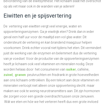
bevordering van de eiwitsynthese. Het lichaam slaat het overschot
op als vet maar ook in de wanden van je aderen!
Eiwitten en je spijsvertering
De vertering van eiwitten vergt veel energie, water en
spijsverteringsenzymen. Ga je eiwitrijk eten? Drink dan in ieder
geval een half uur voor de maaltijd een vol glas water. Dit
ondersteunt de vertering en kan brandend maagzuur helpen
voorkomen. Drink echter vooral niet tijdens het eten. Dit vermindert
juist de werking van de enzymen en belemmert dus de vertering
van je voedsel. Voor de productie van de spijsverteringsenzymen
heeft je lichaam ook veel vitaminen en mineralen nodig. Deze
worden helaas door het consumeren van
suiker
, cafeïne,
zuivel
,
granen
peulvruchten en frisdrank in grote hoeveelheden
aan ons lichaam onttrokken. Bij een tekort aan deze vitaminen en
mineralen verloopt niet alleen onze spijsvertering slecht. maar
maken we ook te weinig neurotransmitters aan. Dit zijn hormonen
die zorgen voor een goede overdracht tussen onze zenuwen.
Wát we eten en hóe we het verteren heeft dus een grote invloed