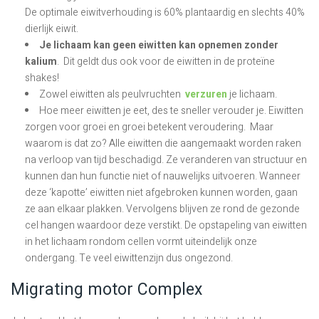
De optimale eiwitverhouding is 60% plantaardig en slechts 40%
dierlijk eiwit.
Je lichaam kan geen eiwitten kan opnemen zonder
kalium
. Dit geldt dus ook voor de eiwitten in de proteïne
shakes!
Zowel eiwitten als peulvruchten
verzuren
je lichaam.
Hoe meer eiwitten je eet, des te sneller verouder je. Eiwitten
zorgen voor groei en groei betekent veroudering. Maar
waarom is dat zo? Alle eiwitten die aangemaakt worden raken
na verloop van tijd beschadigd. Ze veranderen van structuur en
kunnen dan hun functie niet of nauwelijks uitvoeren. Wanneer
deze ‘kapotte’ eiwitten niet afgebroken kunnen worden, gaan
ze aan elkaar plakken. Vervolgens blijven ze rond de gezonde
cel hangen waardoor deze verstikt. De opstapeling van eiwitten
in het lichaam rondom cellen vormt uiteindelijk onze
ondergang. Te veel eiwittenzijn dus ongezond.
Migrating motor Complex