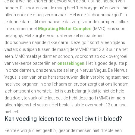
Je kent wel het knorrende gevoel van de buik bij het hebben van
honger. Dit knorren van de maag heet ‘borborygmus’ en wordt niet
alleen door de maag veroorzaakt. Het is de “schoonmaakgolf” in
je dunne darm. Dit mechanisme dat zorgt voor de darmperistaltiek
in je darmen heet
Migrating Motor Complex
(MMC) en is super
belangrijk. Het zorgt ervoor dat voedsel en bacteriën
doorschuiven naar de dikke darm. Deze golf komt alleen tijdens
vasten; dus tijden tussen de maaltijden! MMC start 2 á 3 uur na het
eten. MMC maakt je darmen schoon, voorkomt zo ook overgroei
van verkeerde bacteriën en
ontstekingen
. Het is goed de juiste pH
in onze darmen, ons zenuwstelsel en je Nervus Vagus. De Nervus
Vagus is een van onze hersenzenuwen die in verbinding staat met
heel veel organen in ons lichaam en ervoor zorgt dat ons lichaam
zich ontspant en herstelt. Het is dus belangrijk dat je niet de hele
dag door, te vaak of te laat eet. Je hebt deze golf (MMC) immers
alleen tijdens het vasten. Het beste is als je overnacht 12 uur lang
niet eet.
Kan voeding leiden tot te veel eiwit in bloed?
Een te eiwitrijk dieet geeft bij gezonde mensen niet directe een