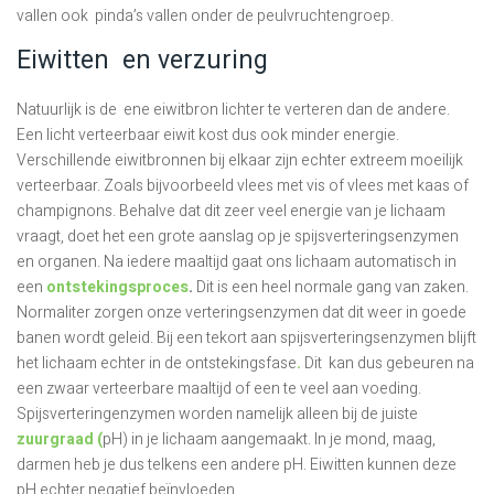
vallen ook pinda’s vallen onder de peulvruchtengroep.
Eiwitten en verzuring
Natuurlijk is de ene eiwitbron lichter te verteren dan de andere.
Een licht verteerbaar eiwit kost dus ook minder energie.
Verschillende eiwitbronnen bij elkaar zijn echter extreem moeilijk
verteerbaar. Zoals bijvoorbeeld vlees met vis of vlees met kaas of
champignons. Behalve dat dit zeer veel energie van je lichaam
vraagt, doet het een grote aanslag op je spijsverteringsenzymen
en organen. Na iedere maaltijd gaat ons lichaam automatisch in
een
ontstekingsproces
.
Dit is een heel normale gang van zaken.
Normaliter zorgen onze verteringsenzymen dat dit weer in goede
banen wordt geleid. Bij een tekort aan spijsverteringsenzymen blijft
het lichaam echter in de ontstekingsfase
.
Dit kan dus gebeuren na
een zwaar verteerbare maaltijd of een te veel aan voeding.
Spijsverteringenzymen worden namelijk alleen bij de juiste
zuurgraad (
pH) in je lichaam aangemaakt. In je mond, maag,
darmen heb je dus telkens een andere pH. Eiwitten kunnen deze
pH echter negatief beïnvloeden.