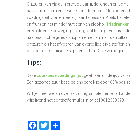
Ontzuren kan via de nieren, de darm, de longen en de hu
basische mineralen beschikt om de zuren af te voeren. J
voedingspatroon en leefstijl aan te passen. Zoals het e
en fruit) en het minder nuttigen van alcohol,
frisdranken
en voldoende beweging is van groot belang. Helaas is dit
haalbaar. Echte goede supplementen kunnen dan uitkomst 
ontzuren als het afvoeren van overtollige afvalstoffen e
op voor de chemische supplementen. Deze verhogen juist 
Tips:
Deze
zuur-base voedingslijst
geeft een duidelijk overz
Een gezonde zuur-base balans bereik je door 60% basis
Wilt je meer weten over verzuring, supplementen of and
vrijblijvend het contactformulier in of bel 0612368398.
Facebook
Twitter
Delen