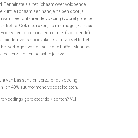
id. Tenminste als het lichaam over voldoende
e kunt je lichaam een handje helpen door je
ten van meer ontzurende voeding (vooral groente
en koffie. Ook niet roken, zo min mogelijk stress
 voor velen onder ons echter niet ( voldoende)
bieden, zelfs noodzakelijk zijn. Zowel bij het
n het verhogen van de basische buffer. Maar pas
de verzuring en belasten je lever.
icht van basische en verzurende voeding.
ch- en 40% zuurvormend voedsel te eten.
ere voedings-gerelateerde klachten? Vul