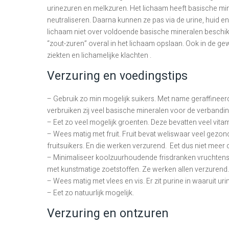
urinezuren en melkzuren. Het lichaam heeft basische mi
neutraliseren. Daarna kunnen ze pas via de urine, huid 
lichaam niet over voldoende basische mineralen beschikt
“zout-zuren” overal in het lichaam opslaan. Ook in de gew
ziekten en lichamelijke klachten .
Verzuring en voedingstips
– Gebruik zo min mogelijk suikers. Met name geraffineerd
verbruiken zij veel basische mineralen voor de verbandin
– Eet zo veel mogelijk groenten. Deze bevatten veel vita
– Wees matig met fruit. Fruit bevat weliswaar veel gez
fruitsuikers. En die werken verzurend. Eet dus niet meer d
– Minimaliseer koolzuurhoudende frisdranken vruchtensa
met kunstmatige zoetstoffen. Ze werken allen verzurend.
– Wees matig met vlees en vis. Er zit purine in waaruit ur
– Eet zo natuurlijk mogelijk.
Verzuring en ontzuren