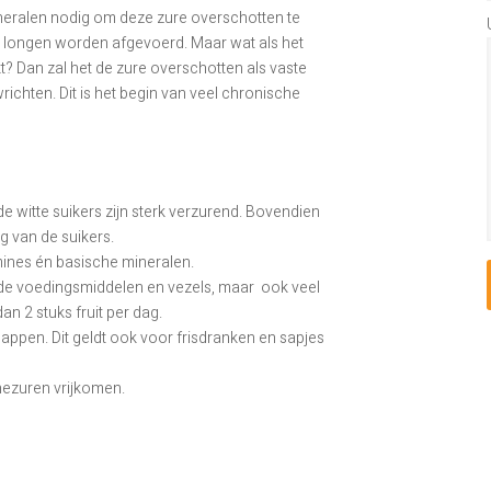
neralen nodig om deze zure overschotten te
en longen worden afgevoerd. Maar wat als het
? Dan zal het de zure overschotten als vaste
richten. Dit is het begin van veel chronische
e witte suikers zijn sterk verzurend. Bovendien
g van de suikers.
mines én basische mineralen.
onde voedingsmiddelen en vezels, maar ook veel
an 2 stuks fruit per dag.
ppen. Dit geldt ook voor frisdranken en sapjes
inezuren vrijkomen.