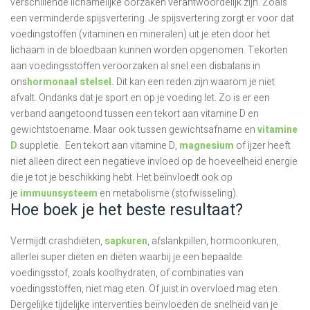
verschillende lichamelijke oorzaken verantwoordelijk zijn. Zoals
een verminderde spijsvertering. Je spijsvertering zorgt er voor dat
voedingstoffen (vitaminen en mineralen) uit je eten door het
lichaam in de bloedbaan kunnen worden opgenomen. Tekorten
aan voedingsstoffen veroorzaken al snel een disbalans in
ons
hormonaal stelsel.
Dit kan een reden zijn waarom je niet
afvalt. Ondanks dat je sport en op je voeding let. Zo is er een
verband aangetoond tussen een tekort aan vitamine D en
gewichtstoename. Maar ook tussen gewichtsafname en
vitamine
D
suppletie. Een tekort aan vitamine D,
magnesium
of ijzer heeft
niet alleen direct een negatieve invloed op de hoeveelheid energie
die je tot je beschikking hebt. Het beïnvloedt ook op
je
immuunsysteem
en metabolisme (stofwisseling).
Hoe boek je het beste resultaat?
Vermijdt crashdiëten,
sapkuren
, afslankpillen, hormoonkuren,
allerlei super diëten en diëten waarbij je een bepaalde
voedingsstof, zoals koolhydraten, of combinaties van
voedingsstoffen, niet mag eten. Of juist in overvloed mag eten.
Dergelijke tijdelijke interventies beïnvloeden de snelheid van je