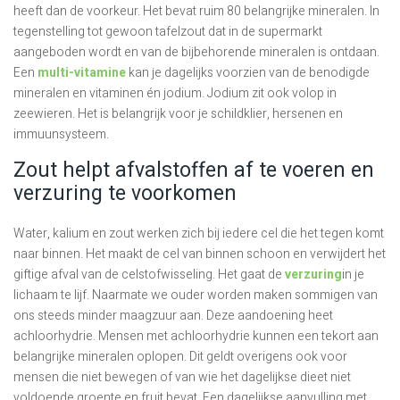
heeft dan de voorkeur. Het bevat ruim 80 belangrijke mineralen. In
tegenstelling tot gewoon tafelzout dat in de supermarkt
aangeboden wordt en van de bijbehorende mineralen is ontdaan.
Een
multi-vitamine
kan je dagelijks voorzien van de benodigde
mineralen en vitaminen én jodium. Jodium zit ook volop in
zeewieren. Het is belangrijk voor je schildklier, hersenen en
immuunsysteem.
Zout helpt afvalstoffen af te voeren en
verzuring te voorkomen
Water, kalium en zout werken zich bij iedere cel die het tegen komt
naar binnen. Het maakt de cel van binnen schoon en verwijdert het
giftige afval van de celstofwisseling. Het gaat de
verzuring
in je
lichaam te lijf. Naarmate we ouder worden maken sommigen van
ons steeds minder maagzuur aan. Deze aandoening heet
achloorhydrie. Mensen met achloorhydrie kunnen een tekort aan
belangrijke mineralen oplopen. Dit geldt overigens ook voor
mensen die niet bewegen of van wie het dagelijkse dieet niet
voldoende groente en fruit bevat. Een dagelijkse aanvulling met