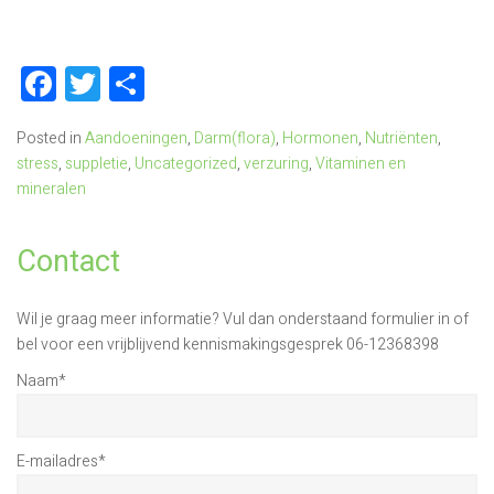
Facebook
Twitter
Delen
Posted in
Aandoeningen
,
Darm(flora)
,
Hormonen
,
Nutriënten
,
stress
,
suppletie
,
Uncategorized
,
verzuring
,
Vitaminen en
mineralen
Contact
Wil je graag meer informatie? Vul dan onderstaand formulier in of
bel voor een vrijblijvend kennismakingsgesprek 06-12368398
Naam
*
E-mailadres
*