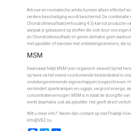
Artrose en reumatische artritis kunnen alleen effectief
verdere beschadiging wordt beschermd. De combinatie
Chondroïtinesulfaat(verhouding 4:3) kan tot productie 
aanpak is gebaseerd op stoffen die ook door ons eigen
en Chondroïtinesulfaat) en geven derhalve geen aantoonba
met pijnstiller of injecties met ontstekingsremmers, die
MSM
Daarnaast helpt MSM (een organisch zwavel) bij het hers
op twee na het meest voorkomende bestandsdeel in on
onstekingsremmende eigenschappen toegeschreven. Het 
vermindert spierkrampen en rugpijn, vergroot energie, ale
concentratievermogen. MSM is in staat de doorgifte van p
werkt daarhalve ook als pijnstiller. Het geeft direct verlich
Wilt u meer info? Neem dan contact op met Praktijk Voed
info@VBZ.nu