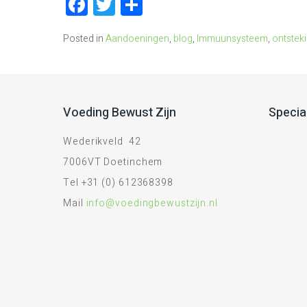
Facebook
Twitter
Delen
Posted in
Aandoeningen
,
blog
,
Immuunsysteem
,
ontstek
Voeding Bewust Zijn
Specia
Wederikveld 42
7006VT Doetinchem
Tel +31 (0) 612368398
Mail
info@voedingbewustzijn.nl