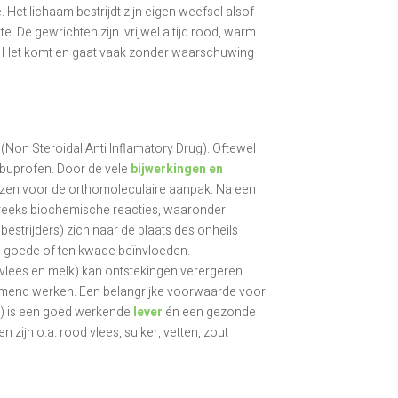
et lichaam bestrijdt zijn eigen weefsel alsof
e. De gewrichten zijn vrijwel altijd rood, warm
en. Het komt en gaat vaak zonder waarschuwing
 (Non Steroidal Anti Inflamatory Drug). Oftewel
buprofen. Door de vele
bijwerkingen en
zen voor de orthomoleculaire aanpak. Na een
 reeks biochemische reacties, waaronder
bestrijders) zich naar de plaats des onheils
n goede of ten kwade beïnvloeden.
 vlees en melk) kan ontstekingen verergeren.
sremmend werken. Een belangrijke voorwaarde voor
) is een goed werkende
lever
én een gezonde
zijn o.a. rood vlees, suiker, vetten, zout