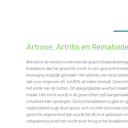
Artrose, Artritis en Rematoïde
Artrose is de meest voorkomende gewrichtsaandoening. Ar
kraakbeen dat het gewricht vormt. In een gewricht komen
beweging mogelijk gemaakt. Het uiteinde van deze bott
dat voor ongeveer 65 tot 80% uit water bestaat. Gewrich
het einde van de botten. Dit spiegelgladde weefsel maa
maakt. Het vocht wordt in de gewrichten zelf aangemaakt
schokken kan opvangen. Gezond kraakbeen is glad en glan
rusttoestand zuigt deze spons zich vol met synoviaal vo
gewricht uitgeoefend dan wordt het dit eruit geknepen en
ontspanning vloeit het vocht weer terug in het kraakbeen