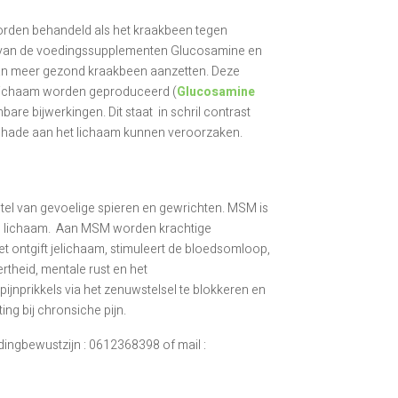
 worden behandeld als het kraakbeen tegen
 van de voedingssupplementen Glucosamine en
van meer gezond kraakbeen aanzetten. Deze
 lichaam worden geproduceerd (
Glucosamine
re bijwerkingen. Dit staat in schril contrast
 schade aan het lichaam kunnen veroorzaken.
tel van gevoelige spieren en gewrichten. MSM is
s lichaam. Aan MSM worden krachtige
ontgift jelichaam, stimuleert de bloedsomloop,
rtheid, mentale rust en het
ijnprikkels via het zenuwstelsel te blokkeren en
ting bij chronsiche pijn.
ingbewustzijn : 0612368398 of mail :