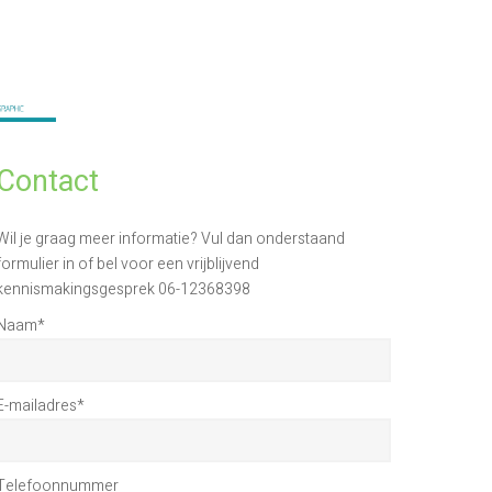
Contact
Wil je graag meer informatie? Vul dan onderstaand
formulier in of bel voor een vrijblijvend
kennismakingsgesprek 06-12368398
Naam
*
E-mailadres
*
Telefoonnummer