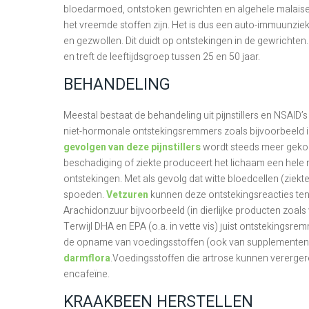
bloedarmoed, ontstoken gewrichten en algehele malaise. H
het vreemde stoffen zijn. Het is dus een auto-immuunziekt
en gezwollen. Dit duidt op ontstekingen in de gewricht
en treft de leeftijdsgroep tussen 25 en 50 jaar.
BEHANDELING
Meestal bestaat de behandeling uit pijnstillers en NSAID’s
niet-hormonale ontstekingsremmers zoals bijvoorbeeld i
gevolgen van deze pijnstillers
wordt steeds meer geko
beschadiging of ziekte produceert het lichaam een hele
ontstekingen. Met als gevolg dat witte bloedcellen (ziekte
spoeden.
Vetzuren
kunnen deze ontstekingsreacties te
Arachidonzuur bijvoorbeeld (in dierlijke producten zoals
Terwijl DHA en EPA (o.a. in vette vis) juist ontsteking
de opname van voedingsstoffen (ook van supplementen
darmflora
.Voedingsstoffen die artrose kunnen verergeren 
encafeïne.
KRAAKBEEN HERSTELLEN