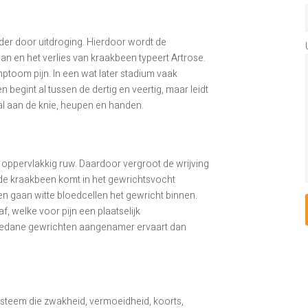
der door uitdroging. Hierdoor wordt de
n en het verlies van kraakbeen typeert Artrose.
mptoom pijn. In een wat later stadium vaak
 begint al tussen de dertig en veertig, maar leidt
al aan de knie, heupen en handen.
 oppervlakkig ruw. Daardoor vergroot de wrijving
rde kraakbeen komt in het gewrichtsvocht
en gaan witte bloedcellen het gewricht binnen.
, welke voor pijn een plaatselijk
gedane gewrichten aangenamer ervaart dan
steem die zwakheid, vermoeidheid, koorts,