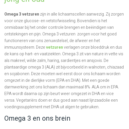
Omega 3 vetzuren
zijn in alle lichaamscellen aanwezig. Zij zorgen
voor onze glucose- en vetstofwisseling. Bovendien is het
onmisbaar bij het onder controle brengen en beëindigen van
ontstekingen en pijn. Omega 3 vetzuren zorgen voor het goed
functioneren van ons zenuwstelsel, de afweer en het
immuunsysteem. Deze
vetzuren
verlagen onze bloeddruk en dus
de kans op hart- en vaatziekten. Omega 3 zit van nature in vette vis
als makreel, wilde zalm, haring, sardientjes en ansjovis. De
plantaardige omega 3 (ALA) zit bijvoorbeeld in walnoten, chiazaad
en sojabonen. Deze moeten wel eerst door ons lichaam worden
omgezet in de dierlijke vorm (EPA en DHA). Met een goede
darmwerking zet ons lichaam dan maximaal 8% ALA om in EPA.
EPA wordt daarna op zijn beurt weer omgezet in DHA en vice
versa. Vegetariërs doen er dus goed aan naast lijnzaadolie een
voedingssupplement met DHA uit algen te gebruiken.
Omega 3 en ons brein