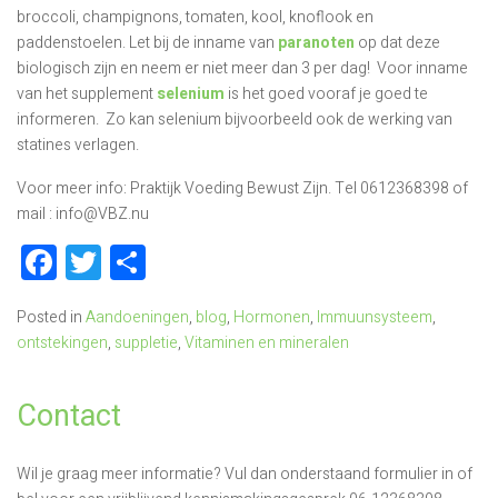
broccoli, champignons, tomaten, kool, knoflook en
paddenstoelen. Let bij de inname van
paranoten
op dat deze
biologisch zijn en neem er niet meer dan 3 per dag! Voor inname
van het supplement
selenium
is het goed vooraf je goed te
informeren. Zo kan selenium bijvoorbeeld ook de werking van
statines verlagen.
Voor meer info: Praktijk Voeding Bewust Zijn. Tel 0612368398 of
mail : info@VBZ.nu
Facebook
Twitter
Delen
Posted in
Aandoeningen
,
blog
,
Hormonen
,
Immuunsysteem
,
ontstekingen
,
suppletie
,
Vitaminen en mineralen
Contact
Wil je graag meer informatie? Vul dan onderstaand formulier in of