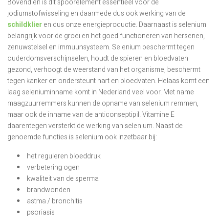
Bovendien is dit spoorelement essentieel voor de
jodiumstofwisseling en daarmede dus ook werking van de
schildklier
en dus onze energieproductie. Daarnaast is selenium
belangrijk voor de groei en het goed functioneren van hersenen,
zenuwstelsel en immuunsysteem. Selenium beschermt tegen
ouderdomsverschijnselen, houdt de spieren en bloedvaten
gezond, verhoogt de weerstand van het organisme, beschermt
tegen kanker en ondersteunt hart en bloedvaten. Helaas komt een
laag seleniuminname komt in Nederland veel voor. Met name
maagzuurremmers kunnen de opname van selenium remmen,
maar ook de inname van de anticonseptipil. Vitamine E
daarentegen versterkt de werking van selenium. Naast de
genoemde functies is selenium ook inzetbaar bij:
het reguleren bloeddruk
verbetering ogen
kwaliteit van de sperma
brandwonden
astma / bronchitis
psoriasis