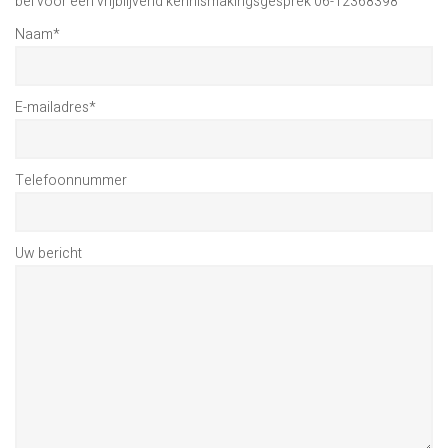
bel voor een vrijblijvend kennismakingsgesprek 06-12368398
Naam
*
E-mailadres
*
Telefoonnummer
Uw bericht