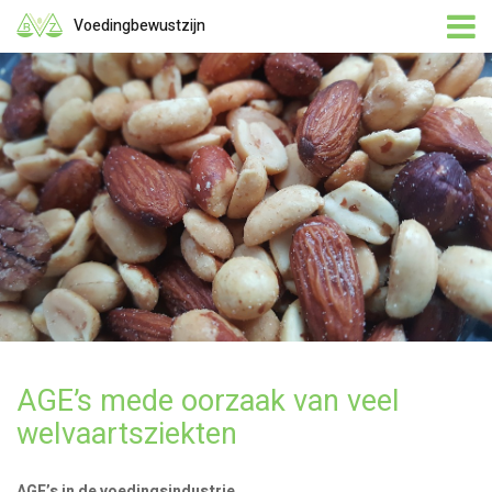
Voedingbewustzijn
AGE’s mede oorzaak van veel
welvaartsziekten
AGE’s in de voedingsindustrie