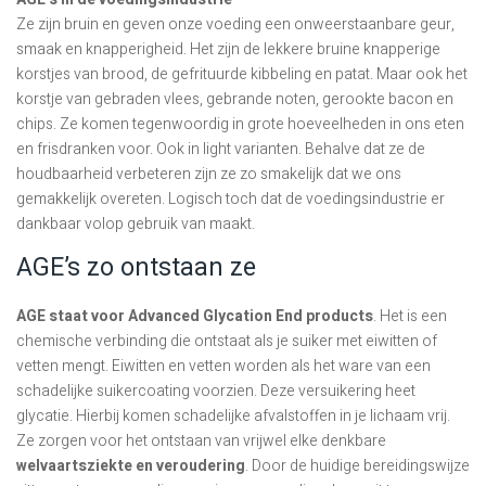
Ze zijn bruin en geven onze voeding een onweerstaanbare geur,
smaak en knapperigheid. Het zijn de lekkere bruine knapperige
korstjes van brood, de gefrituurde kibbeling en patat. Maar ook het
korstje van gebraden vlees, gebrande noten, gerookte bacon en
chips. Ze komen tegenwoordig in grote hoeveelheden in ons eten
en frisdranken voor. Ook in light varianten. Behalve dat ze de
houdbaarheid verbeteren zijn ze zo smakelijk dat we ons
gemakkelijk overeten. Logisch toch dat de voedingsindustrie er
dankbaar volop gebruik van maakt.
AGE’s zo ontstaan ze
AGE staat voor Advanced Glyc
ation End products
. Het is een
chemische verbinding die ontstaat als je suiker met eiwitten of
vetten mengt. Eiwitten en vetten worden als het ware van een
schadelijke suikercoating voorzien. Deze versuikering heet
glycatie. Hierbij komen schadelijke afvalstoffen in je lichaam vrij.
Ze zorgen voor het ontstaan van vrijwel elke denkbare
welvaartsziekte en veroudering
. Door de huidige bereidingswijze