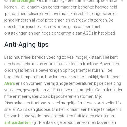
van
onstekingen
. Ons immuumsysteem moet keer op keer in actie
komen. Het lichaam kan echter maar een beperkte hoeveelheid
per dag neutraliseren. Een overmaat kan zelfs bij ongeboren en
jonge kinderen al voor problemen en overgewicht zorgen. De
meeste chronische ziekten worden geassocieerd met
ontstekingen en een hoge concentratie aan AGE’s in het bloed.
Anti-Aging tips
Laat industrieel bereide voeding zo veel mogelijk staan. Het kent
een hoog gebruik van vooral transvetten en fructose. Bovendien
ondergaat het vele bewerkingen op hoge temperaturen. Hoe
hoger de temperatuur, hoe langer de kook- of baktijd, des te meer
AGE’s
er zich vormen. Vermijd hoge temperaturen bij de bereiding
van vlees, gevogelte en vis. Frituur zo min mogelijk. Gebruik minder
hitte en meer water. Zoals bij pocheren en stomen. Mijd
frisdranken en fructose zo veel mogelijk. Fructose vormt zelfs 10x
sneller AGE’s dan glucose. Om het lichaam een handje te helpen is
het van belang voldoende groenten en fruit te eten die rijk aan
antioxidanten
zijn. Plantaardige producten vormen bovendien