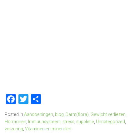
Facebook
Twitter
Delen
Posted in
Aandoeningen
,
blog
,
Darm(flora)
,
Gewicht verliezen
,
Hormonen
,
Immuunsysteem
,
stress
,
suppletie
,
Uncategorized
,
verzuring
,
Vitaminen en mineralen