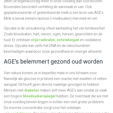
zitten ze tegenwoordig meer in onze voeding dan ooit tevoren.
Bovendien bevordert verhitting de aanmaak er van. Ook
gepasteuriseerde of gesteriliseerde melk is een bron van AGE’s.
Melk is bevat immers lactose (=melksuiker) met eiwit en vet.
Glycatie is de versuikering ofwel aantasting het van bindweefsel.
Zoals bloedvaten, hart, nieren, ogen, hersen, gewrichten en de
huid. Er ontstaan
vrije radicalen
,
ontstekingen
en oxidatieve
stress. Glycatie kan zelfs het DNA en de mitochondriën
beschadigen waardoor onze gezondheid en energie afneemt.
AGE’s belemmert gezond oud worden
Van nature komen ze in beperkte mate in ons lichaam voor.
Namelijk als glucose in je bloed een reactie met eiwitten of vetten
aangaat. Dit hoeft geen directe nadelige gevolgen te hebben.
Mensen met
diabetes
maken zelf meer AGE’s aan omdat ze vaak
een hogere
bloedsuikerspiegel
hebben. De overmaat die we met
onze voeding binnen krijgen is echter een veel groter probleem.
De enorme concentratie zorgt voor het ontstaan