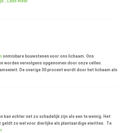
k...
Lees meer
en
onmisbare bouwstenen voor ons lichaam. Ons
ren worden vervolgens opgenomen door onze cellen.
mseiwit. De overige 30 procent wordt door het lichaam als
n kan echter net zo schadelijk zijn als een te weinig. Het
t geldt zo wel voor dierlijke als plantaardige eiwitten. Te
er