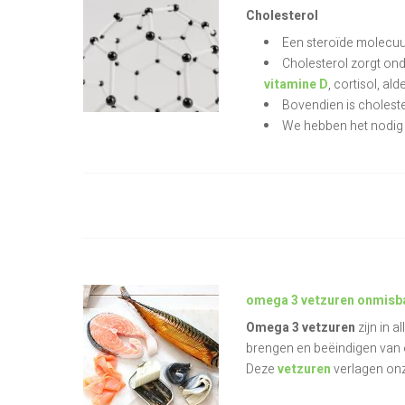
Cholesterol
Een steroïde molecuul 
Cholesterol zorgt on
vitamine D
, cortisol, a
Bovendien is choleste
We hebben het nodig 
omega 3 vetzuren onmisbaa
Omega 3 vetzuren
zijn in 
brengen en beëindigen van 
Deze
vetzuren
verlagen onz