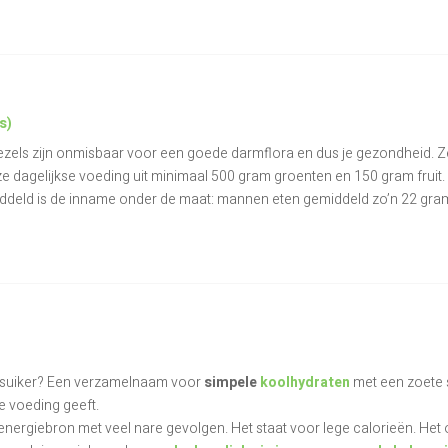
s)
zels zijn onmisbaar voor een goede darmflora en dus je gezondheid. Z
ze dagelijkse voeding uit minimaal 500 gram groenten en 150 gram fruit. 
ddeld is de inname onder de maat: mannen eten gemiddeld zo’n 22 gram
 suiker? Een verzamelnaam voor
simpele
koolhydraten
met een zoete 
 voeding geeft.
-energiebron met veel nare gevolgen. Het staat voor lege calorieën. Het 