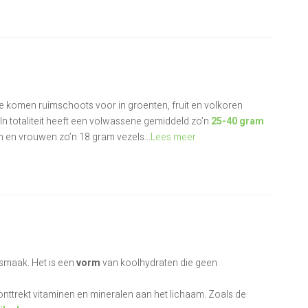
e komen ruimschoots voor in groenten, fruit en volkoren
In totaliteit heeft een volwassene gemiddeld zo’n
25-40 gram
 en vrouwen zo’n 18 gram vezels...
Lees meer
smaak. Het is een
vorm
van koolhydraten die geen
onttrekt vitaminen en mineralen aan het lichaam. Zoals de