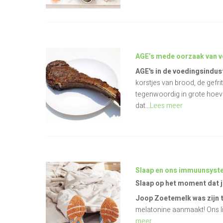
AGE’s mede oorzaak van v
AGE's in de voedingsindus
korstjes van brood, de gefr
tegenwoordig in grote hoeve
dat...
Lees meer
Slaap en ons immuunsys
Slaap op het moment dat je
Joop Zoetemelk was zijn ti
melatonine aanmaakt! Ons 
meer