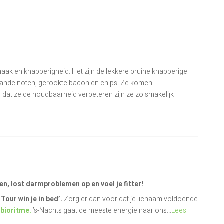
ak en knapperigheid. Het zijn de lekkere bruine knapperige
ebrande noten, gerookte bacon en chips. Ze komen
e dat ze de houdbaarheid verbeteren zijn ze zo smakelijk
en, lost darmproblemen op en voel je fitter!
Tour win je in bed’.
Zorg er dan voor dat je lichaam voldoende
e
bioritme.
’s-Nachts gaat de meeste energie naar ons...
Lees