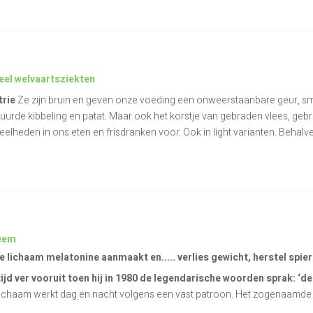
eel welvaartsziekten
trie
Ze zijn bruin en geven onze voeding een onweerstaanbare geur, sma
ituurde kibbeling en patat. Maar ook het korstje van gebraden vlees, g
elheden in ons eten en frisdranken voor. Ook in light varianten. Behalv
teem
 lichaam melatonine aanmaakt en..... verlies gewicht, herstel spier
jd ver vooruit toen hij in 1980 de legendarische woorden sprak: ‘de 
lichaam werkt dag en nacht volgens een vast patroon. Het zogenaamd