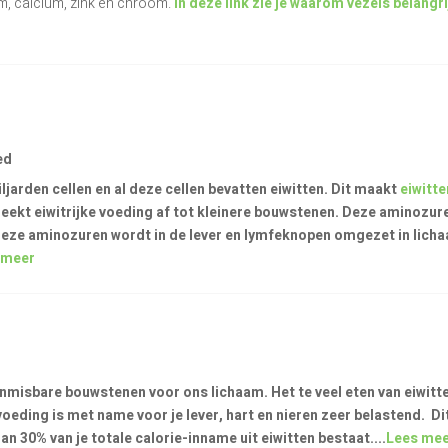
m, calcium, zink en chroom.
In deze link zie je waarom vezels belangrij
ed
ljarden cellen en al deze cellen bevatten eiwitten. Dit maakt
eiwitt
eekt eiwitrijke voeding af tot kleinere bouwstenen. Deze aminozu
eze aminozuren wordt in de lever en lymfeknopen omgezet in lichaa
 meer
, onmisbare bouwstenen voor ons lichaam.
Het te veel eten van eiwitte
 voeding is met name voor je lever, hart en nieren zeer belastend. Di
an 30% van je totale calorie-inname uit eiwitten bestaat....
Lees me