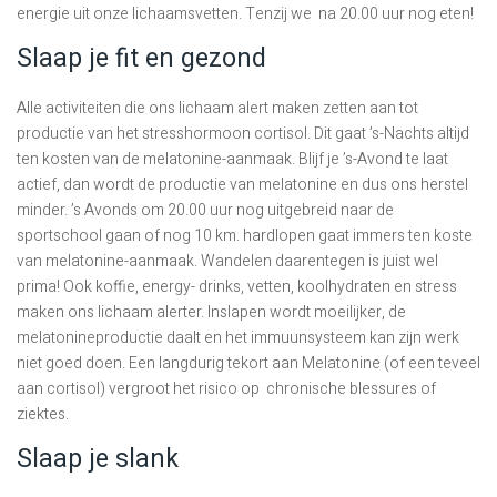
energie uit onze lichaamsvetten. Tenzij we na 20.00 uur nog eten!
Slaap je fit en gezond
Alle activiteiten die ons lichaam alert maken zetten aan tot
productie van het stresshormoon cortisol. Dit gaat ’s-Nachts altijd
ten kosten van de melatonine-aanmaak. Blijf je ’s-Avond te laat
actief, dan wordt de productie van melatonine en dus ons herstel
minder. ’s Avonds om 20.00 uur nog uitgebreid naar de
sportschool gaan of nog 10 km. hardlopen gaat immers ten koste
van melatonine-aanmaak. Wandelen daarentegen is juist wel
prima! Ook koffie, energy- drinks, vetten, koolhydraten en stress
maken ons lichaam alerter. Inslapen wordt moeilijker, de
melatonineproductie daalt en het immuunsysteem kan zijn werk
niet goed doen. Een langdurig tekort aan Melatonine (of een teveel
aan cortisol) vergroot het risico op chronische blessures of
ziektes.
Slaap je slank