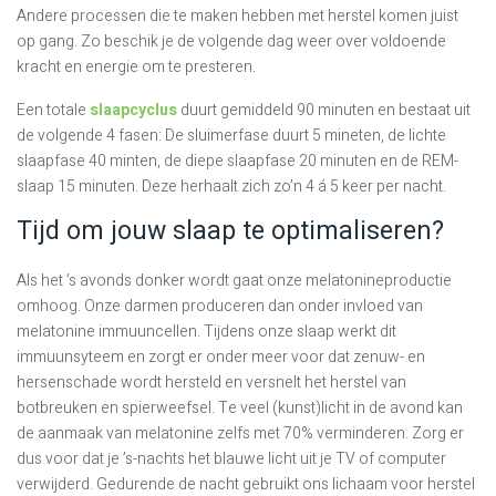
Andere processen die te maken hebben met herstel komen juist
op gang. Zo beschik je de volgende dag weer over voldoende
kracht en energie om te presteren.
Een totale
slaapcyclus
duurt gemiddeld 90 minuten en bestaat uit
de volgende 4 fasen: De sluimerfase duurt 5 mineten, de lichte
slaapfase 40 minten, de diepe slaapfase 20 minuten en de REM-
slaap 15 minuten. Deze herhaalt zich zo’n 4 á 5 keer per nacht.
Tijd om jouw slaap te optimaliseren?
Als het ’s avonds donker wordt gaat onze melatonineproductie
omhoog. Onze darmen produceren dan onder invloed van
melatonine immuuncellen. Tijdens onze slaap werkt dit
immuunsyteem en zorgt er onder meer voor dat zenuw- en
hersenschade wordt hersteld en versnelt het herstel van
botbreuken en spierweefsel. Te veel (kunst)licht in de avond kan
de aanmaak van melatonine zelfs met 70% verminderen. Zorg er
dus voor dat je ’s-nachts het blauwe licht uit je TV of computer
verwijderd. Gedurende de nacht gebruikt ons lichaam voor herstel