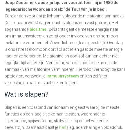
Joop Zoetemelk was zijn tijd ver vooruit toen hij in 1980 de
legendarische woorden sprak: ‘de Tour win je in bed’.
Zorg er dan voor dat je lichaam voldoende melatonine aanmaakt!
Ons lichaam werkt dag en nacht volgens een vast patroon. Het
zogenaamde
bioritme.
’s-Nachts gaat de meeste energie naar
ons immuunsysteem en zorgt onder invloed van ons hormoon
melatonine voor herstel. Zowel lichamelijk als geestelijk! Overdag
is ons (stress)hormoon cortisol actief en gaat de meeste energie
naar onze hersenen. Melatonine en cortisol kunnen echter niet
tegelijkertijd actief zijn. Verstoring van ons bioritme kan dus de
aanmaak van melatonine verminderen. Hierdoor verhoogt de kans
op ziekten, verzwakt je
immuunsysteem
en kan zelfs tot
vetopslag en hart- en vaatziekten leiden!
Wat is slapen?
Slapen is een toestand van lichaam en geest waarbij de meeste
functies op een laag pitje komen te staan, waaronder je
spierfunctie, spijsvertering, stofwisseling en het wakende
bewustzijn. Daarnaast daalt je
hart
slag, ademhaling en bloeddruk.