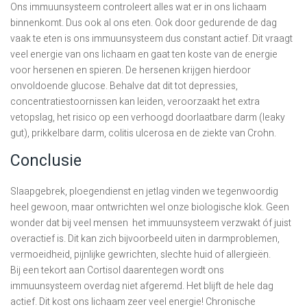
Ons immuunsysteem controleert alles wat er in ons lichaam
binnenkomt. Dus ook al ons eten. Ook door gedurende de dag
vaak te eten is ons immuunsysteem dus constant actief. Dit vraagt
veel energie van ons lichaam en gaat ten koste van de energie
voor hersenen en spieren. De hersenen krijgen hierdoor
onvoldoende glucose. Behalve dat dit tot depressies,
concentratiestoornissen kan leiden, veroorzaakt het extra
vetopslag, het risico op een verhoogd doorlaatbare darm (leaky
gut), prikkelbare darm, colitis ulcerosa en de ziekte van Crohn.
Conclusie
Slaapgebrek, ploegendienst en jetlag vinden we tegenwoordig
heel gewoon, maar ontwrichten wel onze biologische klok. Geen
wonder dat bij veel mensen het immuunsysteem verzwakt óf juist
overactief is. Dit kan zich bijvoorbeeld uiten in darmproblemen,
vermoeidheid, pijnlijke gewrichten, slechte huid of allergieën.
Bij een tekort aan Cortisol daarentegen wordt ons
immuunsysteem overdag niet afgeremd. Het blijft de hele dag
actief. Dit kost ons lichaam zeer veel energie! Chronische