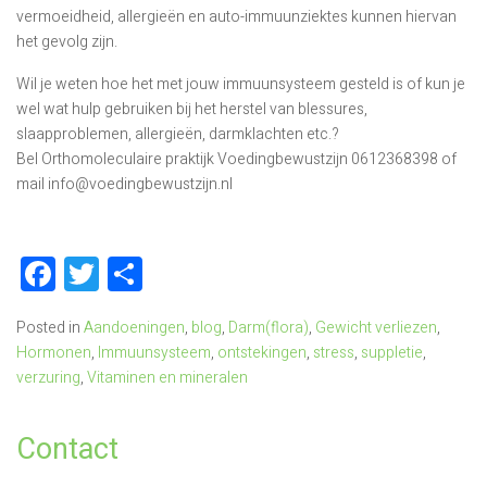
vermoeidheid, allergieën en auto-immuunziektes kunnen hiervan
het gevolg zijn.
Wil je weten hoe het met jouw immuunsysteem gesteld is of kun je
wel wat hulp gebruiken bij het herstel van blessures,
slaapproblemen, allergieën, darmklachten etc.?
Bel Orthomoleculaire praktijk Voedingbewustzijn 0612368398 of
mail info@voedingbewustzijn.nl
Facebook
Twitter
Delen
Posted in
Aandoeningen
,
blog
,
Darm(flora)
,
Gewicht verliezen
,
Hormonen
,
Immuunsysteem
,
ontstekingen
,
stress
,
suppletie
,
verzuring
,
Vitaminen en mineralen
Contact