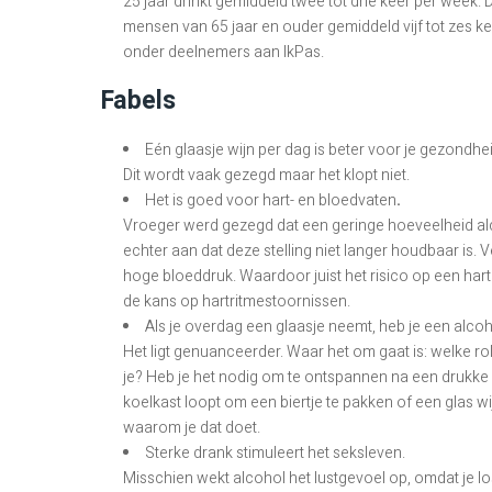
25 jaar drinkt gemiddeld twee tot drie keer per week. 
mensen van 65 jaar en ouder gemiddeld vijf tot zes kee
onder deelnemers aan IkPas.
Fabels
Eén glaasje wijn per dag is beter voor je gezondhei
Dit wordt vaak gezegd maar het klopt niet.
Het is goed voor hart- en bloedvaten
.
Vroeger werd gezegd dat een geringe hoeveelheid al
echter aan dat deze stelling niet langer houdbaar is. 
hoge bloeddruk. Waardoor juist het risico op een har
de kans op hartritmestoornissen.
Als je overdag een glaasje neemt, heb je een alco
Het ligt genuanceerder. Waar het om gaat is: welke rol
je? Heb je het nodig om te ontspannen na een drukke
koelkast loopt om een biertje te pakken of een glas wi
waarom je dat doet.
Sterke drank stimuleert het seksleven.
Misschien wekt alcohol het lustgevoel op, omdat je los