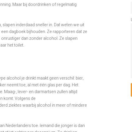
nning. Maar bij doordrinken of regelmatig
 slapen inderdaad sneller in. Dat weten we uit
 een dagboek bijhouden. Ze rapporteren dat ze
jls onrustiger dan zonder alcohol. Ze slapen
r het toilet.
pe alcohol je drinkt maakt geen verschil: bier,
ker neemt toe, al met één glas per dag. Het
. Maag-, lever- en darmartsen zullen altijd
en komt. Volgens de
rd ziektes waarbij alcohol in meer of mindere
 van Nederlanders toe. Iemand die jonger is dan