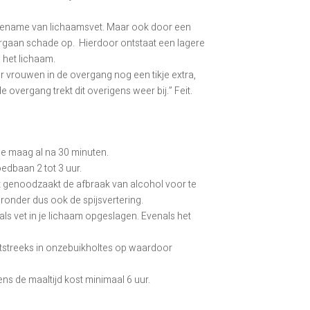
toename van lichaamsvet. Maar ook door een
 orgaan schade op. Hierdoor ontstaat een lagere
n het lichaam.
 vrouwen in de overgang nog een tikje extra,
overgang trekt dit overigens weer bij.” Feit.
e maag al na 30 minuten.
edbaan 2 tot 3 uur.
t genoodzaakt de afbraak van alcohol voor te
ronder dus ook de spijsvertering.
ls vet in je lichaam opgeslagen. Evenals het
chtstreeks in onzebuikholtes op waardoor
dens de maaltijd kost minimaal 6 uur.