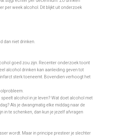
Dat stijgt echter per decennium. Zo drinken
r per week alcohol. Dit blijkt uit onderzoek
d dan niet drinken.
cohol goed zou zijn. Recenter onderzoek toont
Veel alcohol drinken kan aanleiding geven tot
tinfarct sterk toeneemt. Bovendien verhoogt het
holprobleem.
 speelt alcohol in je leven? Wat doet alcohol met
 dag? Als je dwangmatig elke middag naar de
jn in te schenken, dan kun je jezelf afvragen
ser wordt. Maar in principe presteer je slechter