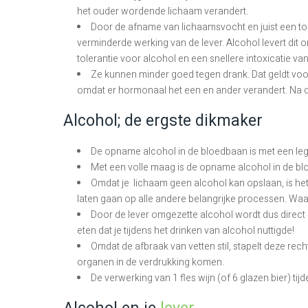
het ouder wordende lichaam verandert.
Door de afname van lichaamsvocht en juist een 
verminderde werking van de lever. Alcohol levert dit
tolerantie voor alcohol en een snellere intoxicatie va
Ze kunnen minder goed tegen drank. Dat geldt voor
omdat er hormonaal het een en ander verandert. Na de 
Alcohol; de ergste dikmaker
De opname alcohol in de bloedbaan is met een leg
Met een volle maag is de opname alcohol in de blo
Omdat je lichaam geen alcohol kan opslaan, is he
laten gaan op alle andere belangrijke processen. Waa
Door de lever omgezette alcohol wordt dus direct a
eten dat je tijdens het drinken van alcohol nuttigde!
Omdat de afbraak van vetten stil, stapelt deze re
organen in de verdrukking komen.
De verwerking van 1 fles wijn (of 6 glazen bier) tij