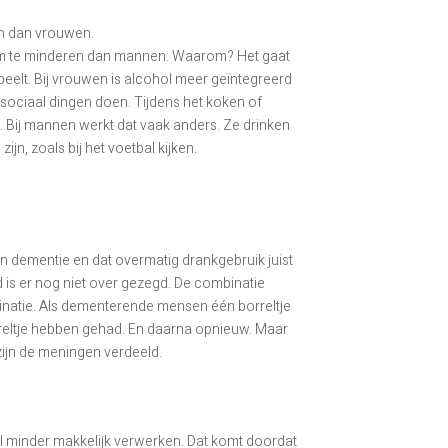
an dan vrouwen.
n om te minderen dan mannen. Waarom? Het gaat
peelt. Bij vrouwen is alcohol meer geïntegreerd
 en sociaal dingen doen. Tijdens het koken of
t. Bij mannen werkt dat vaak anders. Ze drinken
zijn, zoals bij het voetbal kijken.
 dementie en dat overmatig drankgebruik juist
 is er nog niet over gezegd. De combinatie
inatie. Als dementerende mensen één borreltje
rreltje hebben gehad. En daarna opnieuw. Maar
ijn de meningen verdeeld.
ol minder makkelijk verwerken. Dat komt doordat