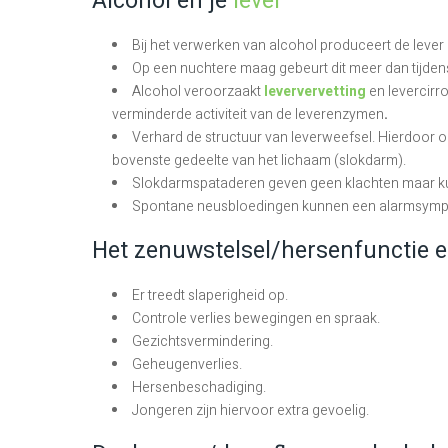
Alcohol en je
lever
Bij het verwerken van alcohol produceert de leve
Op een nuchtere maag gebeurt dit meer dan tijden
Alcohol veroorzaakt
leververvetting
en levercirr
verminderde activiteit van de leverenzymen
.
Verhard de structuur van leverweefsel. Hierdoor o
bovenste gedeelte van het lichaam (slokdarm).
Slokdarmspataderen geven geen klachten maar kun
Spontane neusbloedingen kunnen een alarmsympt
Het zenuwstelsel/hersenfunctie e
Er treedt slaperigheid op.
Controle verlies bewegingen en spraak.
Gezichtsvermindering.
Geheugenverlies.
Hersenbeschadiging.
Jongeren zijn hiervoor extra gevoelig.