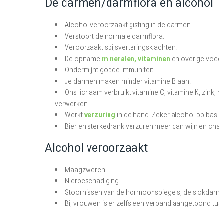
De darmen/darmflora en alcohol
Alcohol veroorzaakt gisting in de darmen.
Verstoort de normale darmflora.
Veroorzaakt spijsverteringsklachten.
De opname
mineralen, vitaminen
en overige voed
Ondermijnt goede immuniteit.
Je darmen maken minder vitamine B aan.
Ons lichaam verbruikt vitamine C, vitamine K, zin
verwerken.
Werkt
verzuring
in de hand. Zeker alcohol op basi
Bier en sterkedrank verzuren meer dan wijn en 
Alcohol veroorzaakt
Maagzweren.
Nierbeschadiging.
Stoornissen van de hormoonspiegels, de slokdar
Bij vrouwen is er zelfs een verband aangetoond t