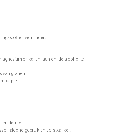
ingsstoffen vermindert.
k, magnesium en kalium aan om de alcohol te
s van granen.
champagne
m en darmen.
ussen alcoholgebruik en borstkanker.