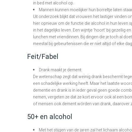
in bed met alcohol op.
Mannen kunnen moeilijker hun borreltje laten sta
Uit onderzoek blijkt dat vrouwen het lastiger vinde
hier opnieuw om de functie die alcohol in hun leven s
in het dagelijks leven. Een wijntje ‘hoort’ bij gezellig
lunchen met vriendinnen. Bij dingen die je toch al doe
meestal bij gebeurtenissen die er niet altijd of elke dag 
Feit/Fabel
Drank maakt je dement.
De wetenschap zegt dat weinig drank beschermt tegen
een schadelijke werking heeft. Maar het laatste woord
dementie en drank is in ieder geval geen goede comb
nemen, vergeten ze dat ze kort ervoor ook al een bo
of mensen ook dement wórden van drank, daarover z
50+ en alcohol
Met het stijgen van de jaren zal het lichaam alcoh