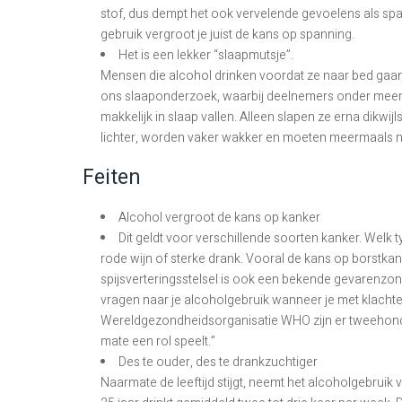
stof, dus dempt het ook vervelende gevoelens als spa
gebruik vergroot je juist de kans op spanning.
Het is een lekker “slaapmutsje”.
Mensen die alcohol drinken voordat ze naar bed gaan,
ons slaaponderzoek, waarbij deelnemers onder meer
makkelijk in slaap vallen. Alleen slapen ze erna dikwi
lichter, worden vaker wakker en moeten meermaals naa
Feiten
Alcohol vergroot de kans op kanker
Dit geldt voor verschillende soorten kanker. Welk ty
rode wijn of sterke drank. Vooral de kans op borstkan
spijsverteringsstelsel is ook een bekende gevarenzone
vragen naar je alcoholgebruik wanneer je met klacht
Wereldgezondheidsorganisatie WHO zijn er tweehonde
mate een rol speelt.”
Des te ouder, des te drankzuchtiger
Naarmate de leeftijd stijgt, neemt het alcoholgebruik