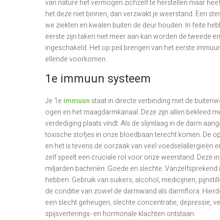
van nature het vermogen zichzelf te herstellen maar heeft
het deze niet binnen, dan verzwakt je weerstand. Een s
we ziekten en kwalen buiten de deur houden. In feite he
eerste zijn taken niet meer aan kan worden de tweede e
ingeschakeld. Het op peil brengen van het eerste immuun
ellende voorkomen.
1e immuun systeem
Je 1e
immuun
staat in directe verbinding met de buitenw
ogen en het maagdarmkanaal. Deze zijn allen bekleed m
verdediging plaats vindt. Als de slijmlaag in de darm aang
toxische stofjes in onze bloedbaan terecht komen. De 
en het is tevens de oorzaak van veel voedselallergieën 
zelf speelt een cruciale rol voor onze weerstand. Deze
miljarden bacteriën. Goede en slechte. Vanzelfsprekend 
hebben. Gebruik van suikers, alcohol, medicijnen, pijnstil
de conditie van zowel de darmwand als darmflora. Hier
een slecht geheugen, slechte concentratie, depressie, ver
spijsverterings- en hormonale klachten ontstaan.