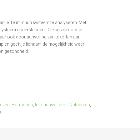
van je 1e immuun systeem te analyseren. Met
systeem ondersteunen. Dit kan zijn door je
aar ook door aanvulling van tekorten aan
up en geeft je lichaam de mogelijkheid weer
gen gezondheid.
iezen
,
Hormonen
,
Immuunsysteem
,
Nutriënten
,
en