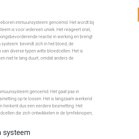
ngeboren immuunsysteem genoemd. Het wordt bij
teem is voor iedereen uniek. Het reageert snel,
ekingsbevorderende reactie in werking en brengt
systeem bevindt zich in het bloed, de
an diverse typen witte bloedcellen. Het is
 en niet te lang duurt, omdat anders de
immuunsysteem genoemd. Het gaat pas in
smetting op te lossen. Het is langzaam werkend
en herkent dus een eerdere besmetting. Het
dcellen die zich ontwikkelen in de lymfeknopen,
 systeem