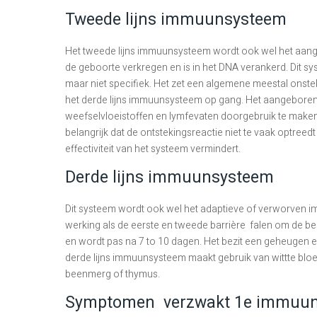
Tweede lijns immuunsysteem
Het tweede lijns immuunsysteem wordt ook wel het aa
de geboorte verkregen en is in het DNA verankerd. Dit sys
maar niet specifiek. Het zet een algemene meestal onst
het derde lijns immuunsysteem op gang. Het aangeboren 
weefselvloeistoffen en lymfevaten doorgebruik te maken v
belangrijk dat de ontstekingsreactie niet te vaak optreedt
effectiviteit van het systeem vermindert.
Derde lijns immuunsysteem
Dit systeem wordt ook wel het adaptieve of verworven 
werking als de eerste en tweede barrière falen om de be
en wordt pas na 7 to 10 dagen. Het bezit een geheugen 
derde lijns immuunsysteem maakt gebruik van wittte bloe
beenmerg of thymus.
Symptomen verzwakt 1e immuun