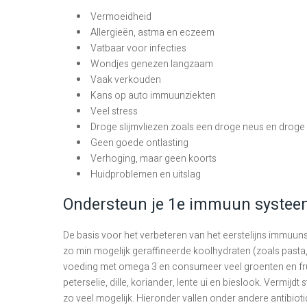
Vermoeidheid
Allergieën, astma en eczeem
Vatbaar voor infecties
Wondjes genezen langzaam
Vaak verkouden
Kans op auto immuunziekten
Veel stress
Droge slijmvliezen zoals een droge neus en drog
Geen goede ontlasting
Verhoging, maar geen koorts
Huidproblemen en uitslag
Ondersteun je 1e immuun systee
De basis voor het verbeteren van het eerstelijns immuuns
zo min mogelijk geraffineerde koolhydraten (zoals pasta, bl
voeding met omega 3 en consumeer veel groenten en frui
peterselie, dille, koriander, lente ui en bieslook. Vermij
zo veel mogelijk. Hieronder vallen onder andere antibiotica