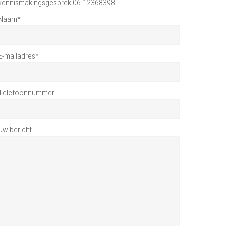
kennismakingsgesprek 06-12368398
Naam
*
E-mailadres
*
Telefoonnummer
Uw bericht