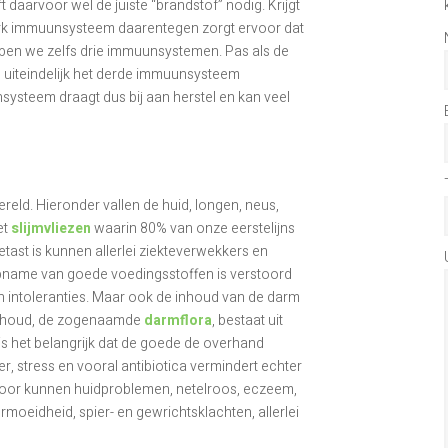
 daarvoor wel de juiste “brandstof” nodig. Krijgt
terk immuunsysteem daarentegen zorgt ervoor dat
bben we zelfs drie immuunsystemen. Pas als de
n uiteindelijk het derde immuunsysteem
systeem draagt dus bij aan herstel en kan veel
ereld. Hieronder vallen de huid, longen, neus,
et
slijmvliezen
waarin 80% van onze eerstelijns
etast is kunnen allerlei ziekteverwekkers en
opname van goede voedingsstoffen is verstoord
en intoleranties. Maar ook de inhoud van de darm
 inhoud, de zogenaamde
darmflora
, bestaat uit
is het belangrijk dat de goede de overhand
ler, stress en vooral antibiotica vermindert echter
door kunnen huidproblemen, netelroos, eczeem,
moeidheid, spier- en gewrichtsklachten, allerlei