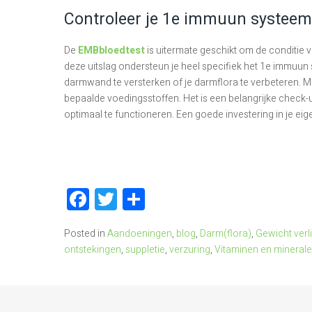
Controleer je 1e immuun systeem
De
EMBbloedtest
is uitermate geschikt om de conditie 
deze uitslag ondersteun je heel specifiek het 1e immuun 
darmwand te versterken of je darmflora te verbeteren. M
bepaalde voedingsstoffen. Het is een belangrijke check-
optimaal te functioneren. Een goede investering in je ei
Facebook
Twitter
Delen
Posted in
Aandoeningen
,
blog
,
Darm(flora)
,
Gewicht verl
ontstekingen
,
suppletie
,
verzuring
,
Vitaminen en mineral